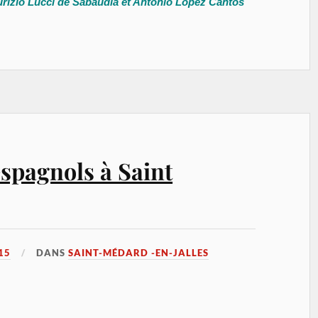
rizio Lucci de Sabaudia et Antonio López Cantos
spagnols à Saint
15
DANS
SAINT-MÉDARD -EN-JALLES