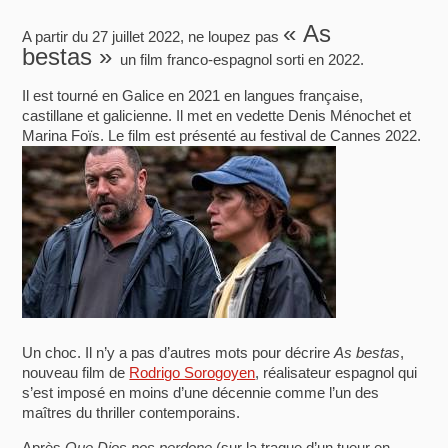
« As
A partir du 27 juillet 2022, ne loupez pas
bestas »
un film franco-espagnol sorti en 2022.
Il est tourné en Galice en 2021 en langues française,
castillane et galicienne. Il met en vedette Denis Ménochet et
Marina Foïs. Le film est présenté au festival de Cannes 2022.
Un choc. Il n’y a pas d’autres mots pour décrire
As bestas
,
nouveau film de
Rodrigo Sorogoyen
, réalisateur espagnol qui
s’est imposé en moins d’une décennie comme l’un des
maîtres du thriller contemporains.
Après
Que Dios nos perdone
(sur la traque d’un tueur en