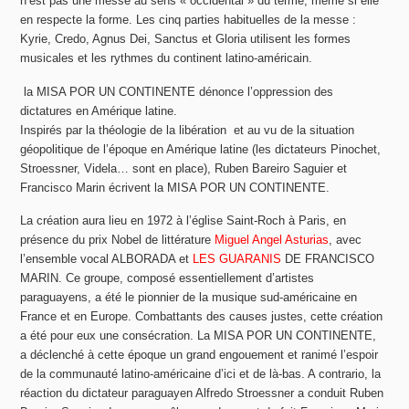
n’est pas une messe au sens « occidental » du terme, même si elle
en respecte la forme. Les cinq parties habituelles de la messe :
Kyrie, Credo, Agnus Dei, Sanctus et Gloria utilisent les formes
musicales et les rythmes du continent latino-américain.
la MISA POR UN CONTINENTE dénonce l’oppression des
dictatures en Amérique latine.
Inspirés par la
théologie de la libération
et au vu de la situation
géopolitique de l’époque en Amérique latine (les dictateurs Pinochet,
Stroessner, Videla… sont en place), Ruben Bareiro Saguier et
Francisco Marin écrivent la MISA POR UN CONTINENTE.
La création aura lieu en 1972 à l’église Saint-Roch à Paris, en
présence du prix Nobel de littérature
Miguel Angel Asturias
, avec
l’ensemble vocal ALBORADA et
LES GUARANIS
DE FRANCISCO
MARIN. Ce groupe, composé essentiellement d’artistes
paraguayens, a été le pionnier de la musique sud-américaine en
France et en Europe. Combattants des causes justes, cette création
a été pour eux une consécration. La MISA POR UN CONTINENTE,
a déclenché à cette époque un grand engouement et ranimé l’espoir
de la communauté latino-américaine d’ici et de là-bas. A contrario, la
réaction du dictateur paraguayen Alfredo Stroessner a conduit Ruben