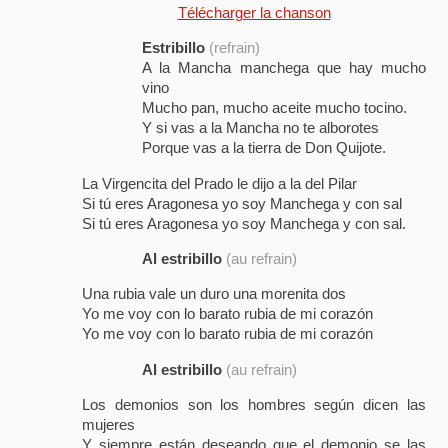
Télécharger la chanson
Estribillo
(refrain)
A la Mancha manchega que hay mucho
vino
Mucho pan, mucho aceite mucho tocino.
Y si vas a la Mancha no te alborotes
Porque vas a la tierra de Don Quijote.
La Virgencita del Prado le dijo a la del Pilar
Si tú eres Aragonesa yo soy Manchega y con sal
Si tú eres Aragonesa yo soy Manchega y con sal.
Al estribillo
(au refrain)
Una rubia vale un duro una morenita dos
Yo me voy con lo barato rubia de mi corazón
Yo me voy con lo barato rubia de mi corazón
Al estribillo
(au refrain)
Los demonios son los hombres según dicen las
mujeres
Y siempre están deseando que el demonio se las