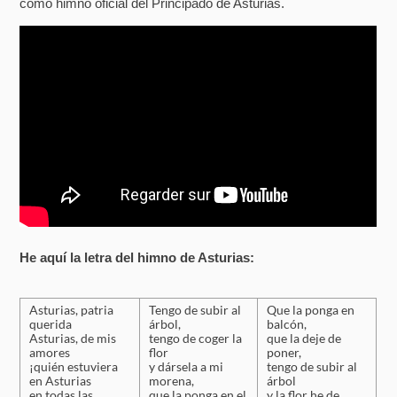
como himno oficial del Principado de Asturias.
He aquí la letra del himno de Asturias:
Asturias, patria
Tengo de subir al
Que la ponga en
querida
árbol,
balcón,
Asturias, de mis
tengo de coger la
que la deje de
amores
flor
poner,
¡quién estuviera
y dársela a mi
tengo de subir al
en Asturias
morena,
árbol
en todas las
que la ponga en el
y la flor he de