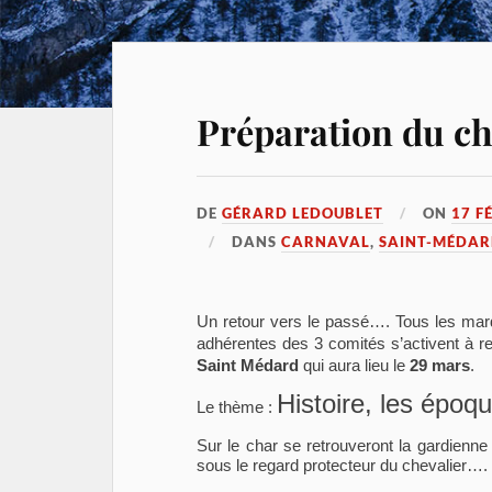
Préparation du ch
DE
GÉRARD LEDOUBLET
ON
17 F
DANS
CARNAVAL
,
SAINT-MÉDAR
Un retour vers le passé…. Tous les mard
adhérentes des 3 comités s’activent à 
Saint Médard
qui aura lieu le
29 mars
.
Histoire, les époq
Le thème :
Sur le char se retrouveront la gardienn
sous le regard protecteur du chevalier….