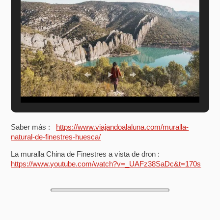
Saber más :
https://www.viajandoalaluna.com/muralla-
natural-de-finestres-huesca/
La muralla China de Finestres a vista de dron :
https://www.youtube.com/watch?v=_UAFz38SaDc&t=170s