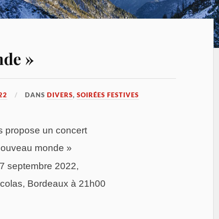
nde »
22
DANS
DIVERS
,
SOIRÉES FESTIVES
us propose
un c
oncert
nouveau monde »
7 septembre 2022,
Nicolas, Bordeaux à 21h00